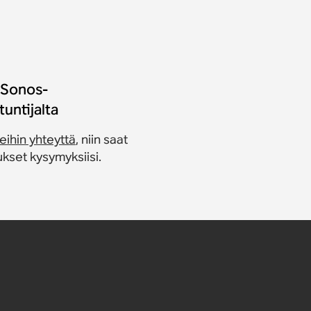
 Sonos-
tuntijalta
eihin yhteyttä
, niin saat
kset kysymyksiisi.