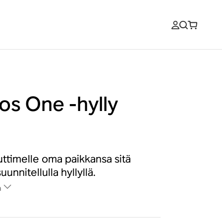
os One -hylly
uttimelle oma paikkansa sitä
uunnitellulla hyllyllä.
a