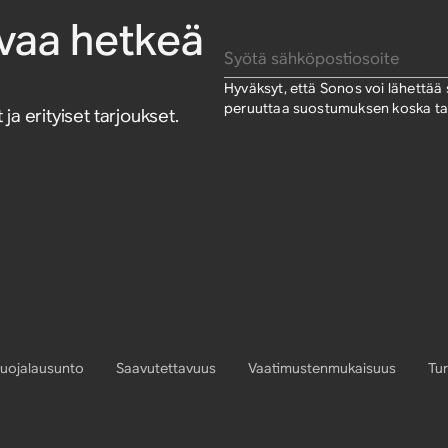
pivaa hetkeä
Syötä sähköpostiosoite
Hyväksyt, että Sonos voi lähettää si
peruuttaa suostumuksen koska tah
 ja erityiset tarjoukset.
suojalausunto
Saavutettavuus
Vaatimustenmukaisuus
Tur