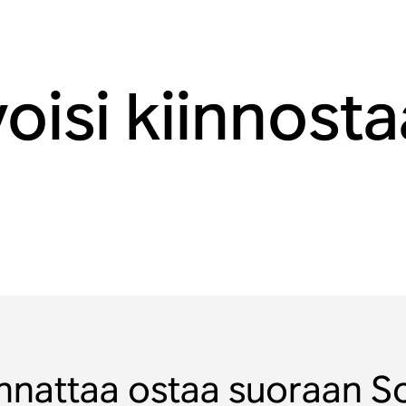
voisi kiinnost
nnattaa ostaa suoraan S