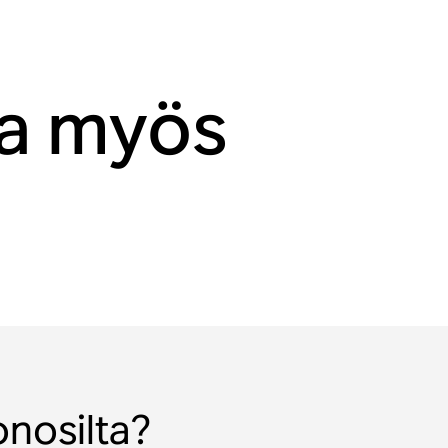
aa myös
onosilta?