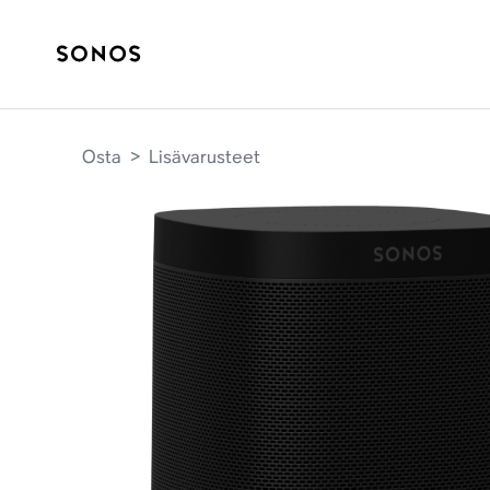
Osta
>
Lisävarusteet