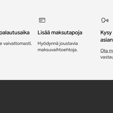
palautusaika
Lisää maksutapoja
Kysy
asian
e vaivattomasti.
Hyödynnä joustavia
maksuvaihtoehtoja.
Ota m
vastau
ke
innike
iinnike