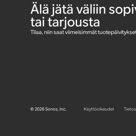
(Gen 1)
SL ja Play:1
Älä jätä väliin so
tai tarjousta
Tilaa, niin saat viimeisimmät tuotepäivitykset
© 2026 Sonos, Inc.
Käyttöoikeudet
Tieto