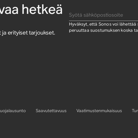
pivaa hetkeä
Syötä sähköpostiosoite
Hyväksyt, että Sonos voi lähettää si
peruuttaa suostumuksen koska tah
 ja erityiset tarjoukset.
suojalausunto
Saavutettavuus
Vaatimustenmukaisuus
Tur