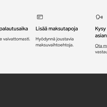
palautusaika
Lisää maksutapoja
Kysy
asian
e vaivattomasti.
Hyödynnä joustavia
maksuvaihtoehtoja.
Ota m
vastau
lusta
24,95 €
 One
29 €