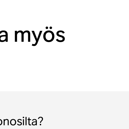
aa myös
onosilta?