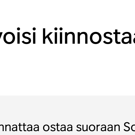
voisi kiinnost
nnattaa ostaa suoraan S