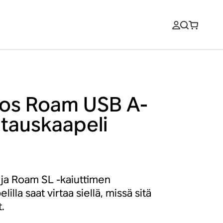
os Roam USB A-
atauskaapeli
ja Roam SL -kaiuttimen
elilla saat virtaa siellä, missä sitä
t.