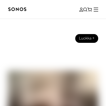
Luokka
+
ÄÄNITARINAT
CRO über „Easy“, Entwicklung und
eigene Freiheit