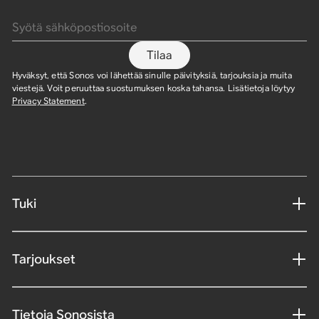
Syötä sähköpostiosoite
Tilaa
Hyväksyt, että Sonos voi lähettää sinulle päivityksiä, tarjouksia ja muita
viestejä. Voit peruuttaa suostumuksen koska tahansa. Lisätietoja löytyy
Privacy Statement
.
Tuki
Tarjoukset
Tietoja Sonosista