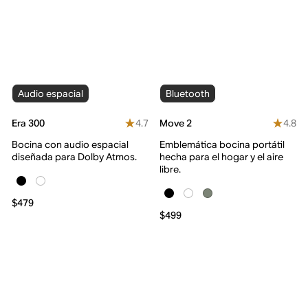
Audio espacial
Bluetooth
4.7
4.8
Era 300
Move 2
Bocina con audio espacial
Emblemática bocina portátil
diseñada para Dolby Atmos.
hecha para el hogar y el aire
libre.
$479
$499