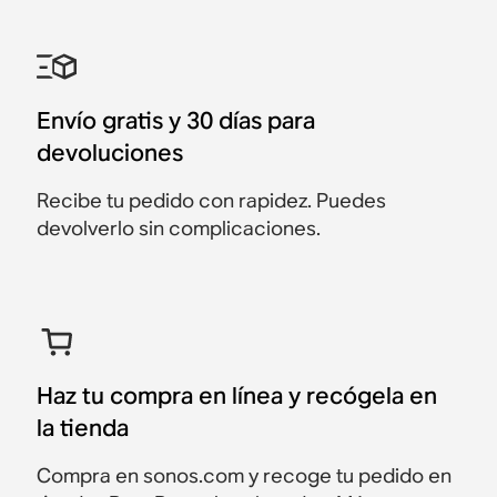
con Era 100
Roam 2
exteriores con Move 2
cargador
con Ray
Move 2 + Roam 2
2 bocinas Era 100
2 bocinas Roam 2
Era 100 + Move 2
Roam 2 + Cargador
Ray + Roam 2
inalámbrico
$678
$643
$438
$358
$718
$398
$413
$338
$678
$378
Ahorra $35
Envío gratis y 30 días para
$228
Ahorra $25
Ahorra $20
Ahorra $40
Ahorra $20
devoluciones
Recibe tu pedido con rapidez. Puedes
devolverlo sin complicaciones.
Haz tu compra en línea y recógela en
la tienda
Compra en sonos.com y recoge tu pedido en