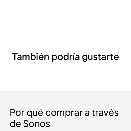
También podría gustarte
Por qué comprar a través
de Sonos
Set para 2 habitaciones
Set portátil
Set para aventuras con
Set de interiores y
Set de Roam 2 con
Set para 2 habitaciones