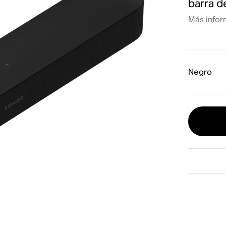
barra d
Más infor
Negro