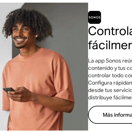
Control
fácilme
La app Sonos reún
contenido y tus c
controlar todo con
Configura rápida
desde tus servicio
distribuye fácilme
Más inform