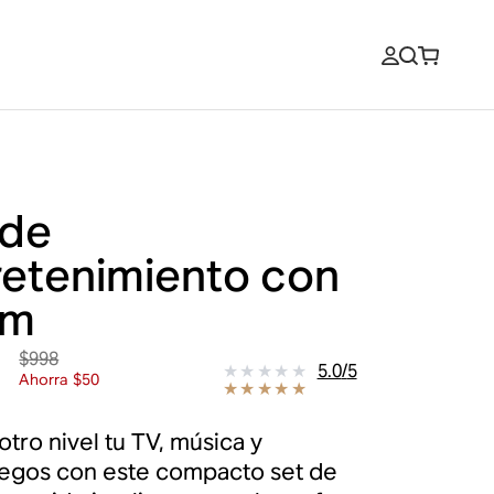
 de
retenimiento con
am
$998
8
5.0
/
5
Ahorra $50
otro nivel tu TV, música y
egos con este compacto set de