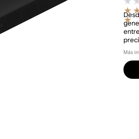
Desde
gene
entr
prec
Más in