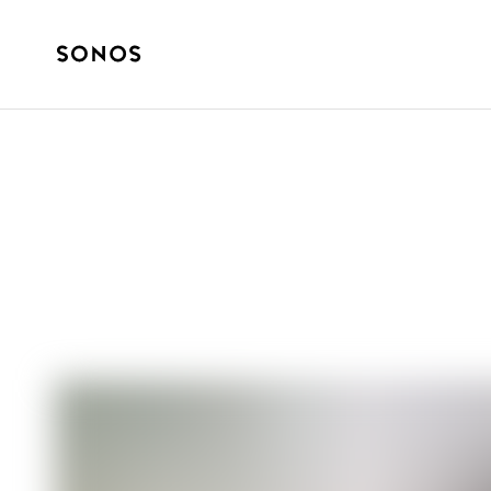
GUÍAS
¿Qué son los ca
cines en casa?