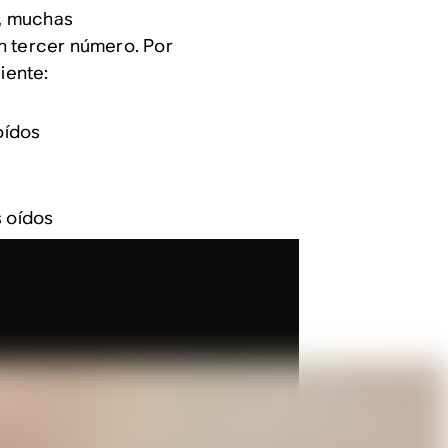
a, muchas
n tercer número. Por
iente:
oídos
s oídos