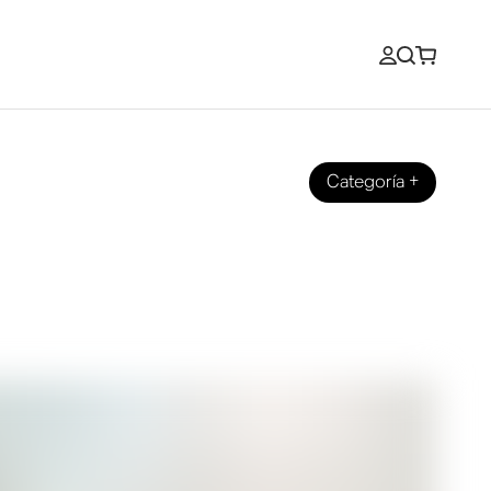
Categoría
+
s altavoces y