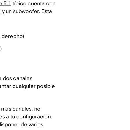
e 5.1
típico cuenta con
s y un subwoofer. Esta
y derecho)
)
de dos canales
entar cualquier posible
r más canales, no
s a tu configuración.
isponer de varios