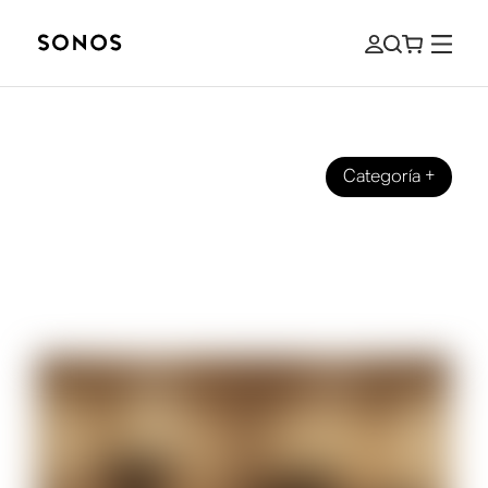
Categoría
+
DISEÑO
Ideas brillantes: Sonos e IKEA se unen
para decorar los hogares con un
sonido brillante