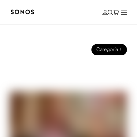
Categoría
+
GUÍAS
La guía sobre sonido de alta
resolución para principiantes