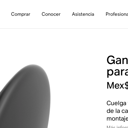
Comprar
Conocer
Asistencia
Profesiona
Gan
par
Mex$
Cuelga 
de la c
montaje
Más infor