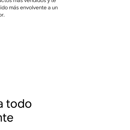
uctos más vendidos y te
ido más envolvente a un
r.
a todo
nte