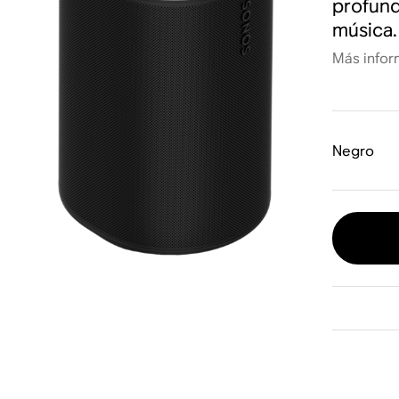
profund
música.
Más infor
Negro