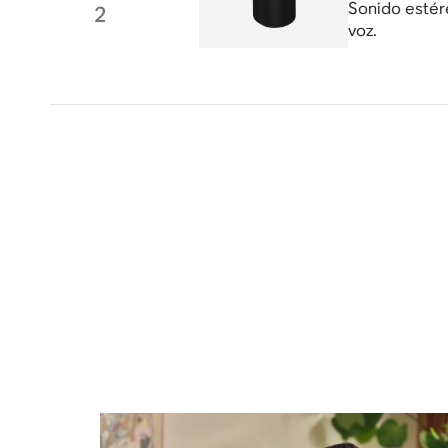
Sonido estér
2
voz.