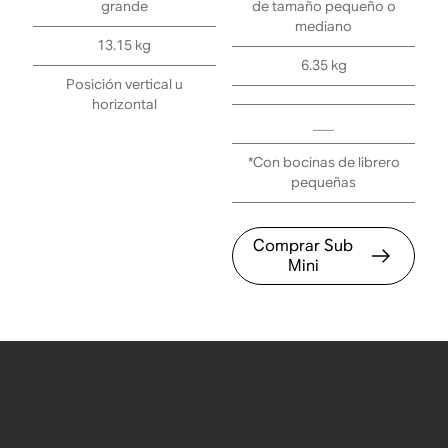
grande
de tamaño pequeño o
mediano
13.15 kg
6.35 kg
Posición vertical u
horizontal
___
*Con bocinas de librero
pequeñas
Comprar Sub
Mini