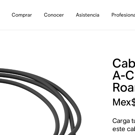
Comprar
Conocer
Asistencia
Profesiona
Cab
A-C
Ro
Mex$
Carga t
este ca