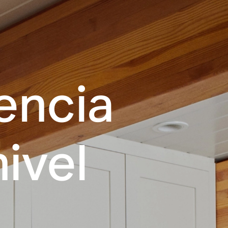
encia
ivel