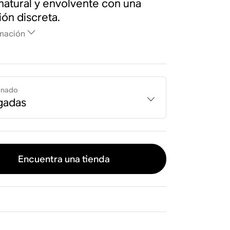
natural y envolvente con una
ión discreta.
mación
onado
gadas
Encuentra una tienda