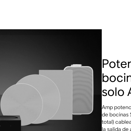
Pote
boci
solo
Amp potenci
de bocinas 
total) cabl
la salida de