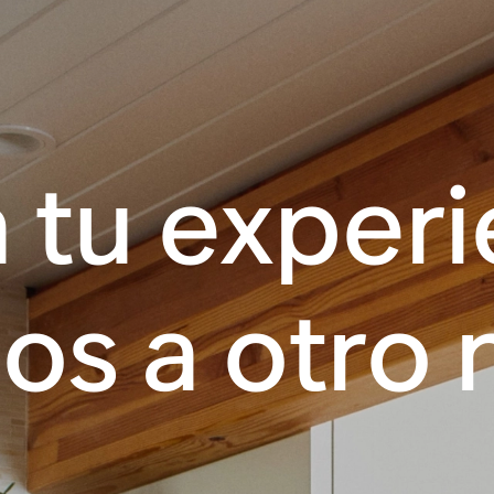
a tu experi
os a otro n