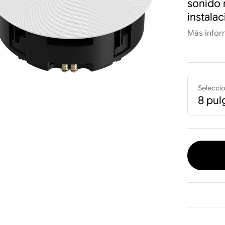
sonido 
instalac
Más infor
Selecci
8 pul