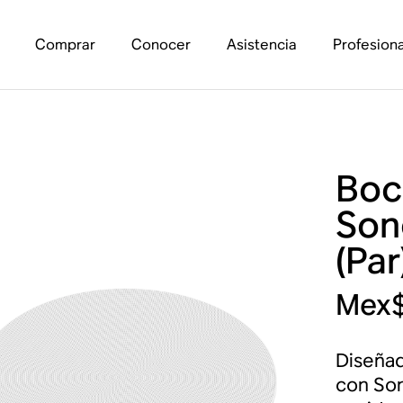
Comprar
Conocer
Asistencia
Profesiona
Boc
Son
(Par
Mex$
Diseñad
con Son