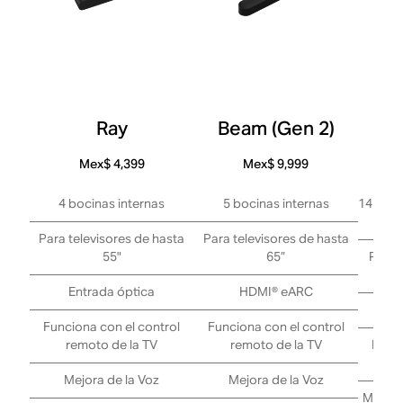
Ray
Beam (Gen 2)
Mex$ 4,399
Mex$ 9,999
4 bocinas internas
5 bocinas internas
14 boci
la
Para televisores de hasta
Para televisores de hasta
55"
65”
Para 
Entrada óptica
HDMI® eARC
Funciona con el control
Funciona con el control
remoto de la TV
remoto de la TV
Funci
r
Mejora de la Voz
Mejora de la Voz
Mejora