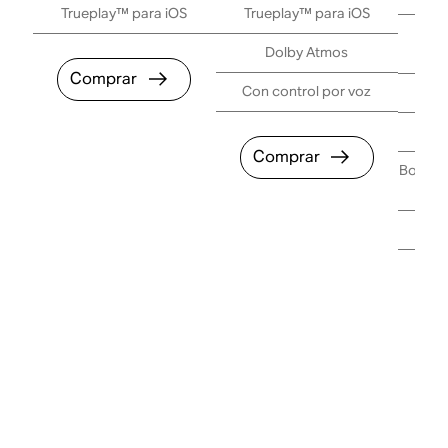
Trueplay™ para iOS
Trueplay™ para iOS
Tru
Dolby Atmos
Comprar
Con control por voz
Con
Comprar
Bocinas
S
C