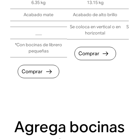
6.35 kg
13.15 kg
Acabado mate
Acabado de alto brillo
Se coloca en vertical o en
Se col
___
horizontal
*Con bocinas de librero
pequeñas
Comprar
C
Comprar
Agrega bocinas