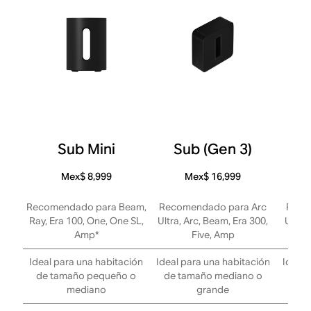
Sub Mini
Sub (Gen 3)
Mex$ 8,999
Mex$ 16,999
Recomendado para Beam,
Recomendado para Arc
Reco
Ray, Era 100, One, One SL,
Ultra, Arc, Beam, Era 300,
Ultra,
Amp*
Five, Amp
Ideal para una habitación
Ideal para una habitación
Ideal 
de tamaño pequeño o
de tamaño mediano o
de 
mediano
grande