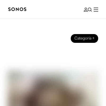
Categoría
+
GUÍAS
¿Qué son los canales de altura para
bocinas y teatro en casa?