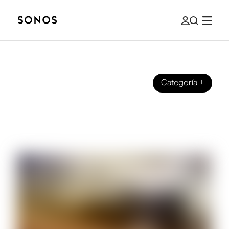
Categoría
+
GUÍA PARA PRINCIPIANTES
Guía para principiantes sobre
impedancia de bocinas y ohms