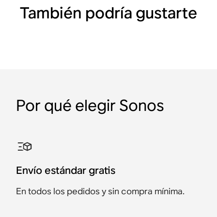
También podría gustarte
Por qué elegir Sonos
Sistema inmersivo
Sistema de sonido
Sistema de
Sistema de
Sistema inmersivo
Sistema de sonido
prémium con Arc Ultra
envolvente con Arc Ultra
entretenimiento prémium
entretenimiento prémium
definitivo con Arc Ultra
envolvente prémium con
con Beam
con Arc Ultra
Arc Ultra
Arc Ultra, Sub 4 y dos Era
Arc Ultra y dos Era 100
Arc Ultra, Sub 4 y dos Era
Beam y Sub 4
Arc Ultra y Sub 4
Arc Ultra y dos Era 300
100
300
Envío estándar gratis
1557 €
1477 €
1498 €
2098 €
2097 €
1348 €
1888 €
1887 €
2556 €
3096 €
2426 €
2786 €
En todos los pedidos y sin compra mínima.
Oferta 80 €
Oferta 150 €
Oferta 210 €
Oferta 210 €
Oferta 130 €
Oferta 310 €