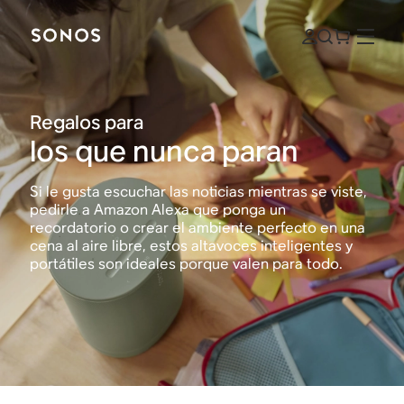
Regalos para
los que nunca paran
Si le gusta escuchar las noticias mientras se viste,
pedirle a Amazon Alexa que ponga un
recordatorio o crear el ambiente perfecto en una
cena al aire libre, estos altavoces inteligentes y
portátiles son ideales porque valen para todo.