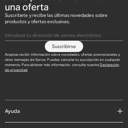
una oferta
Suscríbete y recibe las últimas novedades sobre
Sub 4
Sound Motion™
Bluetooth
Audio espacial
Bluetooth
Sound Motion™
productos y ofertas exclusivas.
Introduce tu dirección de correo electrónico
Subwoofer potente para
Arc Ultra
Era 100
Era 300
Move 2
Arc Ultra
obtener unos graves
profundos y sin
Barra de sonido
Altavoz compacto con
Altavoz con audio
El altavoz portátil ideal
Barra de sonido
distorsiones.
Suscribirse
totalmente inmersiva
sonido estéreo, graves
espacial compatible con
para dentro y fuera de
totalmente inmersiva
para habitaciones y teles
profundos y control por
Dolby Atmos.
casa.
para habitaciones y teles
Aceptas recibir información sobre novedades, ofertas promocionales y
999 €
grandes.
voz.
grandes.
otros mensajes de Sonos. Puedes cancelar tu suscripción en cualquier
momento. Para obtener más información, consulta nuestra
Declaración
499 €
499 €
de privacidad
.
1099 €
229 €
1099 €
Ayuda