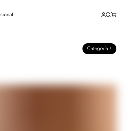
sional
Categoría
+
bwoofer