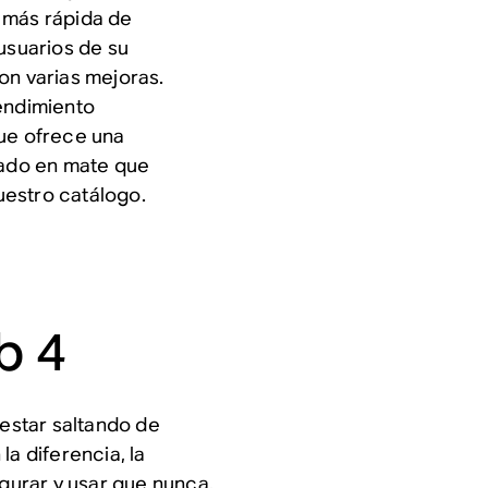
 más rápida de
usuarios de su
on varias mejoras.
rendimiento
que ofrece una
ado en mate que
uestro catálogo.
b 4
estar saltando de
la diferencia, la
igurar y usar que nunca.