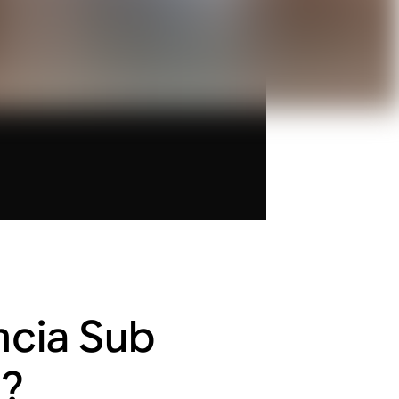
ncia Sub
)?