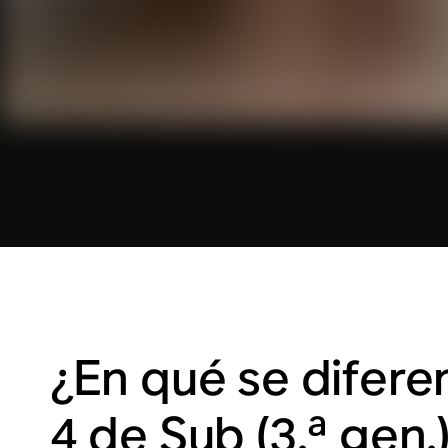
¿En qué se difere
4 de Sub (3.ª gen.