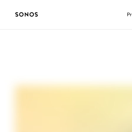
P
TUS SONOS
La guía básica 