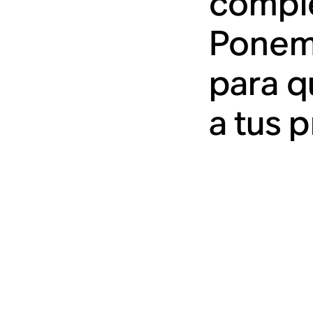
comple
Ponemo
para q
a tus 