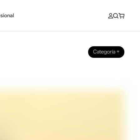
sional
Categoría
+
Sonos Era 100