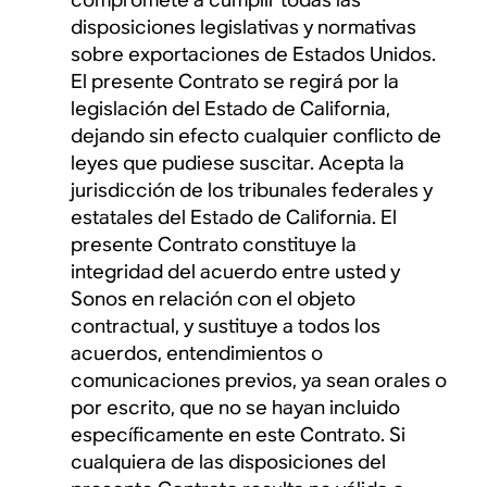
disposiciones legislativas y normativas
sobre exportaciones de Estados Unidos.
El presente Contrato se regirá por la
legislación del Estado de California,
dejando sin efecto cualquier conflicto de
leyes que pudiese suscitar. Acepta la
jurisdicción de los tribunales federales y
estatales del Estado de California. El
presente Contrato constituye la
integridad del acuerdo entre usted y
Sonos en relación con el objeto
contractual, y sustituye a todos los
acuerdos, entendimientos o
comunicaciones previos, ya sean orales o
por escrito, que no se hayan incluido
específicamente en este Contrato. Si
cualquiera de las disposiciones del