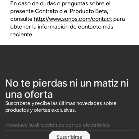
En caso de dudas o preguntas sobre el
presente Contrato o el Producto Beta,
consulte
http://www.sonos.com/contact
para
obtener la información de contacto más
reciente.
No te pierdas ni un matiz ni
una oferta
Suscríbete y recibe las últimas novedades sobre
productos y ofertas exclusivas.
Introduce tu dirección de correo electrónico
Suscribirse