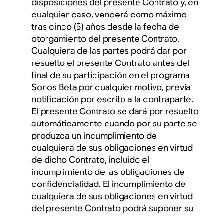
disposiciones del presente Contrato y, en
cualquier caso, vencerá como máximo
tras cinco (5) años desde la fecha de
otorgamiento del presente Contrato.
Cualquiera de las partes podrá dar por
resuelto el presente Contrato antes del
final de su participación en el programa
Sonos Beta por cualquier motivo, previa
notificación por escrito a la contraparte.
El presente Contrato se dará por resuelto
automáticamente cuando por su parte se
produzca un incumplimiento de
cualquiera de sus obligaciones en virtud
de dicho Contrato, incluido el
incumplimiento de las obligaciones de
confidencialidad. El incumplimiento de
cualquiera de sus obligaciones en virtud
del presente Contrato podrá suponer su