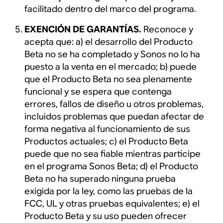
facilitado dentro del marco del programa.
EXENCIÓN DE GARANTÍAS.
Reconoce y
acepta que: a) el desarrollo del Producto
Beta no se ha completado y Sonos no lo ha
puesto a la venta en el mercado; b) puede
que el Producto Beta no sea plenamente
funcional y se espera que contenga
errores, fallos de diseño u otros problemas,
incluidos problemas que puedan afectar de
forma negativa al funcionamiento de sus
Productos actuales; c) el Producto Beta
puede que no sea fiable mientras participe
en el programa Sonos Beta; d) el Producto
Beta no ha superado ninguna prueba
exigida por la ley, como las pruebas de la
FCC, UL y otras pruebas equivalentes; e) el
Producto Beta y su uso pueden ofrecer