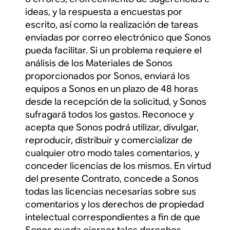
ideas, y la respuesta a encuestas por
escrito, así como la realización de tareas
enviadas por correo electrónico que Sonos
pueda facilitar. Si un problema requiere el
análisis de los Materiales de Sonos
proporcionados por Sonos, enviará los
equipos a Sonos en un plazo de 48 horas
desde la recepción de la solicitud, y Sonos
sufragará todos los gastos. Reconoce y
acepta que Sonos podrá utilizar, divulgar,
reproducir, distribuir y comercializar de
cualquier otro modo tales comentarios, y
conceder licencias de los mismos. En virtud
del presente Contrato, concede a Sonos
todas las licencias necesarias sobre sus
comentarios y los derechos de propiedad
intelectual correspondientes a fin de que
Sonos pueda ejercer tales derechos.