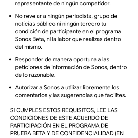
representante de ningún competidor.
No revelar a ningún periodista, grupo de
noticias público ni ningún tercero tu
condición de participante en el programa
Sonos Beta, ni la labor que realizas dentro
del mismo.
Responder de manera oportuna a las
peticiones de información de Sonos, dentro
de lo razonable.
Autorizar a Sonos a utilizar libremente los
comentarios y las sugerencias que facilites.
SI CUMPLES ESTOS REQUISITOS, LEE LAS
CONDICIONES DE ESTE ACUERDO DE
PARTICIPACIÓN EN EL PROGRAMA DE
PRUEBA BETA Y DE CONFIDENCIALIDAD (EN