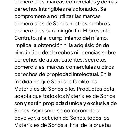
comerciales, marcas comerciales y demás
derechos intangibles relacionados. Se
compromete a no utilizar las marcas
comerciales de Sonos ni otros nombres
comerciales para ningún fin. El presente
Contrato, ni el cumplimiento del mismo,
implica la obtención ni la adquisición de
ningún tipo de derechos ni licencias sobre
derechos de autor, patentes, secretos
comerciales, marcas comerciales u otros
derechos de propiedad intelectual. En la
medida en que Sonos le facilite los
Materiales de Sonos o los Productos Beta,
acepta que todos los Materiales de Sonos
son y serán propiedad única y exclusiva de
Sonos. Asimismo, se compromete a
devolver, a petición de Sonos, todos los
Materiales de Sonos al final de la prueba