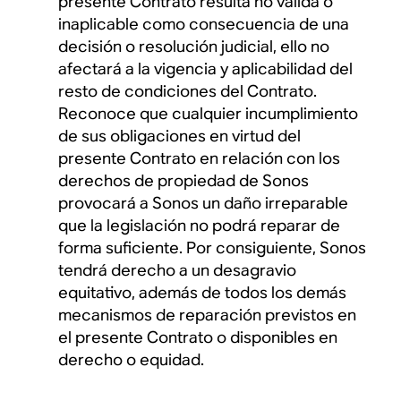
presente Contrato resulta no válida o
inaplicable como consecuencia de una
decisión o resolución judicial, ello no
afectará a la vigencia y aplicabilidad del
resto de condiciones del Contrato.
Reconoce que cualquier incumplimiento
de sus obligaciones en virtud del
presente Contrato en relación con los
derechos de propiedad de Sonos
provocará a Sonos un daño irreparable
que la legislación no podrá reparar de
forma suficiente. Por consiguiente, Sonos
tendrá derecho a un desagravio
equitativo, además de todos los demás
mecanismos de reparación previstos en
el presente Contrato o disponibles en
derecho o equidad.