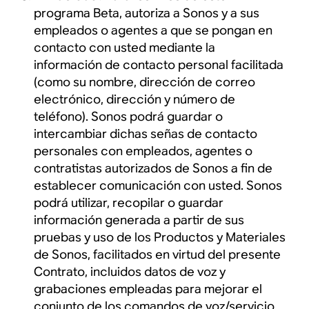
programa Beta, autoriza a Sonos y a sus
empleados o agentes a que se pongan en
contacto con usted mediante la
información de contacto personal facilitada
(como su nombre, dirección de correo
electrónico, dirección y número de
teléfono). Sonos podrá guardar o
intercambiar dichas señas de contacto
personales con empleados, agentes o
contratistas autorizados de Sonos a fin de
establecer comunicación con usted. Sonos
podrá utilizar, recopilar o guardar
información generada a partir de sus
pruebas y uso de los Productos y Materiales
de Sonos, facilitados en virtud del presente
Contrato, incluidos datos de voz y
grabaciones empleadas para mejorar el
conjunto de los comandos de voz/servicio