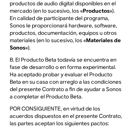
productos de audio digital disponibles en el
mercado (en lo sucesivo, los «
Productos
»).
En calidad de participante del programa,
Sonos le proporcionará hardware, software,
productos, documentación, equipos u otros
materiales (en lo sucesivo, los «
Materiales de
Sonos
»).
B. El Producto Beta todavía se encuentra en
fase de desarrollo o en forma experimental.
Ha aceptado probar y evaluar el Producto
Beta en su casa con arreglo a las condiciones
del presente Contrato a fin de ayudar a Sonos
a completar el Producto Beta.
POR CONSIGUIENTE, en virtud de los
acuerdos dispuestos en el presente Contrato,
las partes aceptan los siguientes pactos: