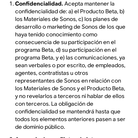
Confidencialidad.
Acepta mantener la
confidencialidad de: a) el Producto Beta, b)
los Materiales de Sonos, c) los planes de
desarrollo o marketing de Sonos de los que
haya tenido conocimiento como
consecuencia de su participación en el
programa Beta, d) su participación en el
programa Beta, y e) las comunicaciones, ya
sean verbales o por escrito, de empleados,
agentes, contratistas u otros
representantes de Sonos en relación con
los Materiales de Sonos y el Producto Beta,
y no revelarlos a terceros ni hablar de ellos
con terceros. La obligación de
confidencialidad se mantendrá hasta que
todos los elementos anteriores pasen a ser
de dominio público.