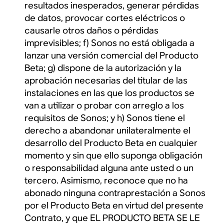
resultados inesperados, generar pérdidas
de datos, provocar cortes eléctricos o
causarle otros daños o pérdidas
imprevisibles; f) Sonos no está obligada a
lanzar una versión comercial del Producto
Beta; g) dispone de la autorización y la
aprobación necesarias del titular de las
instalaciones en las que los productos se
van a utilizar o probar con arreglo a los
requisitos de Sonos; y h) Sonos tiene el
derecho a abandonar unilateralmente el
desarrollo del Producto Beta en cualquier
momento y sin que ello suponga obligación
o responsabilidad alguna ante usted o un
tercero. Asimismo, reconoce que no ha
abonado ninguna contraprestación a Sonos
por el Producto Beta en virtud del presente
Contrato, y que EL PRODUCTO BETA SE LE