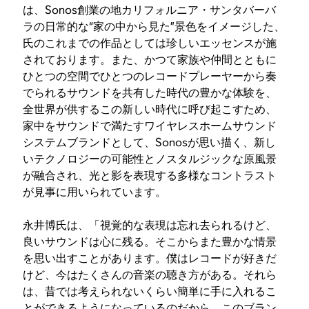
は、Sonos創業の地カリフォルニア・サンタバーバ
ラの日常的な“家の中から見た”景色をイメージした、
氏のこれまでの作品としては珍しいエッセンスが施
されております。また、かつて家族や仲間とともに
ひとつの空間でひとつのレコードプレーヤーから奏
でられるサウンドを共有した時代の豊かな体験を、
全世界が供するこの新しい時代に呼び起こすため、
家中をサウンドで満たすワイヤレスホームサウンド
システムブランドとして、Sonosが思い描く、新し
いテクノロジーの可能性とノスタルジックな原風景
が融合され、光と影を表現する多様なコントラスト
が見事に用いられています。
永井博氏は、「視覚的な表現は忘れ去られるけど、
良いサウンドは心に残る。そこからまた豊かな情景
を思い出すことがあります。僕はレコードが好きだ
けど、今はたくさんの音楽の聴き方がある。それら
は、昔では考えられないくらい簡単に手に入れるこ
とができるようになっているのだから、このブラン