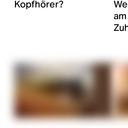
Kopfhörer?
Wel
am 
Zu