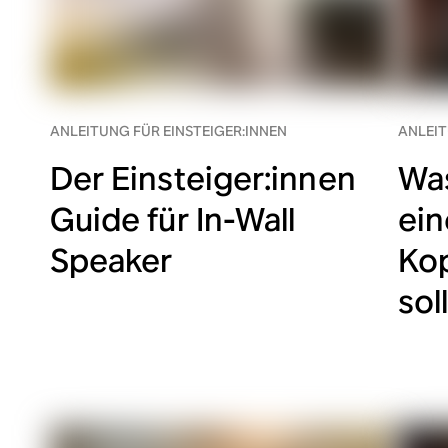
ANLEITUNG FÜR EINSTEIGER:INNEN
ANLEIT
Der Einsteiger:innen
Was
Guide für In-Wall
ei
Speaker
Ko
sol