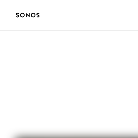
ANLEITUNG FÜR EINSTEIGER:INNEN
Die perfekte An
Kopfhörers