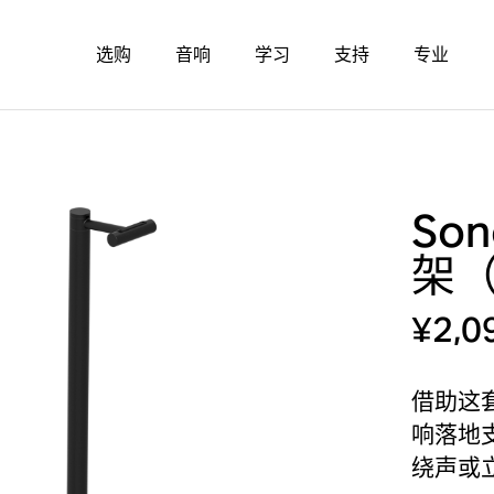
选购
音响
学习
支持
专业
Son
架
¥2,0
借助这套
响落地
绕声或