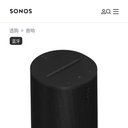
选购
>
音响
蓝牙