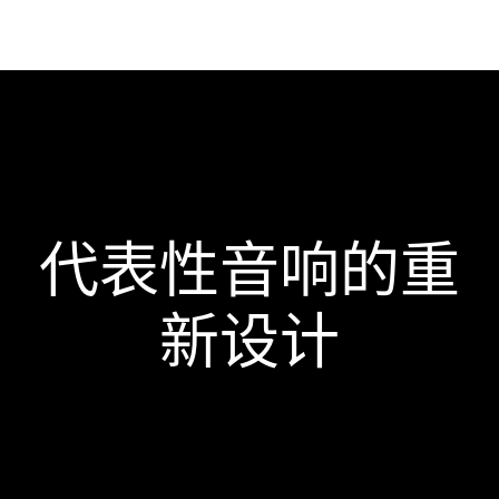
蓝牙
线路输入
Trueplay™
Apple AirPlay 2
触摸控件
防潮
代表性音响的重
新设计
回收材料