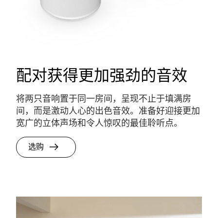
触控
直观的触摸控件，可以实现快速、无屏幕操控。只需
Son
来
轻轻一点或滑动就可以播放、暂停、调节音量以及将
任何
至
Sonos音响分组。
配对获得更加强劲的音效
将两只音响置于同一
房间
，呈现不止于填满房
间，而是激动人心的出色音效。准备好迎接更加
宽广的立体声场和令人惊叹的最佳聆听点。
选购