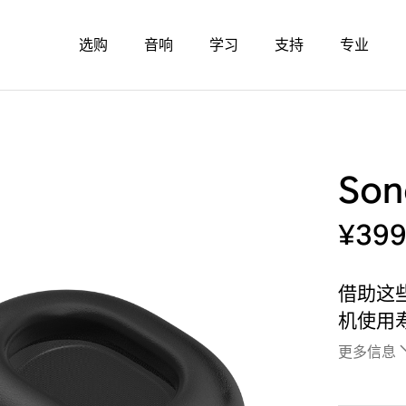
选购
音响
学习
支持
专业
So
¥39
借助这
机使用
更多信息