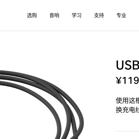
选购
音响
学习
支持
专业
US
¥11
使用这根
换充电