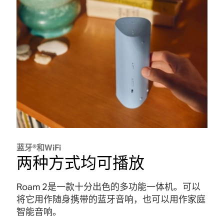
全
影
地
局
响
耐
采
采
用
用
用
泼
十
十
溅
分
分
触
、
紧
紧
觉
日
不
凑
凑
按
晒
要
且
且
钮
、
被
符
符
让
灰
它
合
合
您
蓝牙®和WiFi
尘
优
两种方式均可播放
人
人
可
、
雅
体
体
以
沙
的
工
工
直
Roam 2是一款十分出色的多功能一体机。可以
砾
外
程
程
观
将它用作随身携带的蓝牙音响，也可以用作家庭
、
观
学
学
地
智能音响。
雪
所
的
的
控