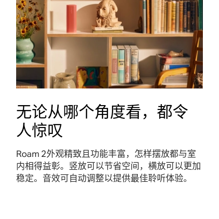
Sonos App
Sonos App将所有内容和设置集中在一起，让您在
从Spo
来
任何房间都可以轻松控制。
无论从哪个角度看，都令
人惊叹
Roam 2外观精致且功能丰富，怎样摆放都与室
内相得益彰。竖放可以节省空间，横放可以更加
稳定。音效可自动调整以提供最佳聆听体验。