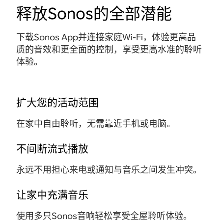
和
跌
释放Sonos的全部潜能
轻
轻
按
测
落
松
松
下
试
、
拿
拿
。
下载Sonos App并连接家庭Wi-Fi，体验更高品
，
翻
起
起
质的音效和更全面的控制，享受更高水准的聆听
可
滚
，
，
体验。
以
、
扔
扔
承
划
到
到
受
痕
包
包
扩大您的活动范围
一
和
里
里
切
磨
，
，
在家中自由聆听，无需靠近手机或电脑。
考
损
随
随
验
。
时
时
不间断流式播放
。
出
出
永远不用担心来电或通知与音乐之间发生冲突。
发
发
。
。
让家中充满音乐
使用多只Sonos音响轻松享受全屋聆听体验。