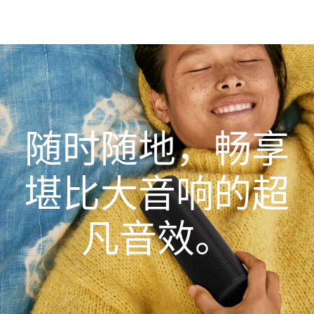
Wi-Fi
电池使用时长10小时
蓝牙
自适应Trueplay™
随时随地，畅享
Apple AirPlay 2
按钮控件
堪比大音响的超
支持语音功能
凡音效。