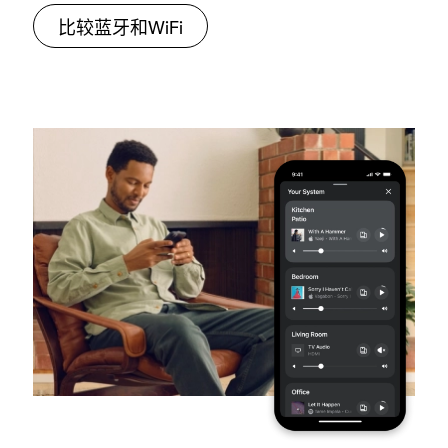
和
欺
设
设
制
比较蓝牙和WiFi
极
骗
计
计
播
端
。
，
，
放
温
减
重
重
和
度
震
量
量
音
–
材
不
不
量
R
料
到
到
，
o
和
0
0
并
a
耐
.
.
会
m
磨
4
4
防
2
表
5
5
止
经
面
千
千
您
过
可
克
克
在
严
以
（
（
活
格
有
1
1
动
的
效
磅
磅
时
设
防
）
）
意
计
止
。
。
外