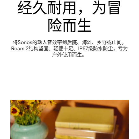
经久耐用，为冒
险而生
将Sonos的动人音效带到后院、海滩、乡野或山间。
Roam 2结构坚固、轻便十足、IP67级防水防尘，专为
户外使用而生
。
便
让
始
出
便
于
您
终
乎
于
携
掌
不
意
携
带
控
受
料
带