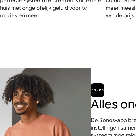
perfecte systeem te creëren. Vul je hele
combinaties
huis met ongelofelijk geluid voor tv,
meer meesle
muziek en meer.
van de prijs.
Alles o
De Sonos-app bren
instellingen samen
systeem moeiteloo