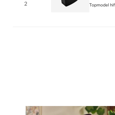
2
Topmodel hif