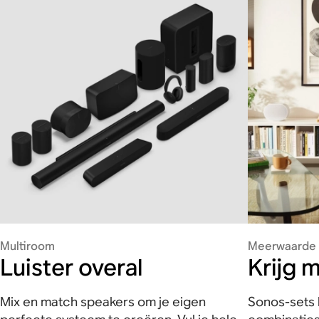
Multiroom
Meerwaarde
Luister overal
Krijg 
Mix en match speakers om je eigen
Sonos-sets 