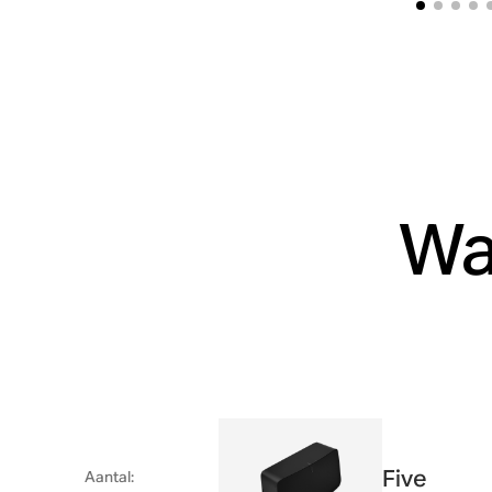
Wa
Five
Aantal
: