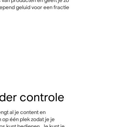
 van producten en geeft je zo
pend geluid voor een fractie
nder controle
gt al je content en
 op één plek zodat je je
s kunt bedienen. Je kunt je