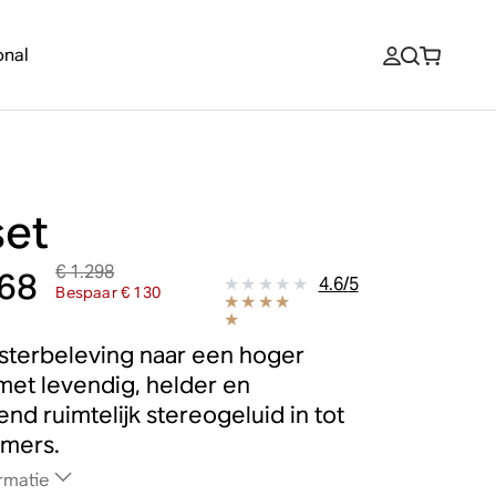
onal
set
€ 1.298
168
4.6
/
5
Bespaar € 130
luisterbeleving naar een hoger
met levendig, helder en
end ruimtelijk stereogeluid in tot
amers.
rmatie