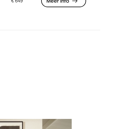
Meer info
€ 649