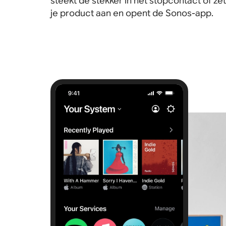
steekt de stekker in het stopcontact of zet
je product aan en opent de Sonos-app.