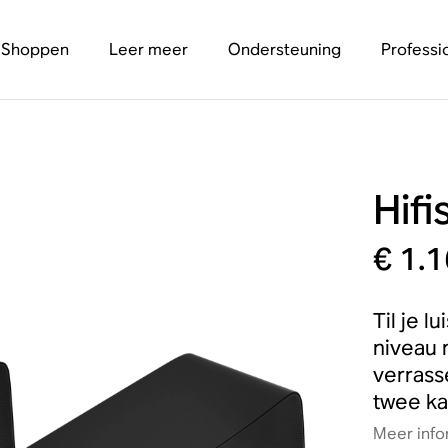
Shoppen
Leer meer
Ondersteuning
Professi
Hifi
€ 1.
Til je 
niveau 
verrass
twee k
Meer info