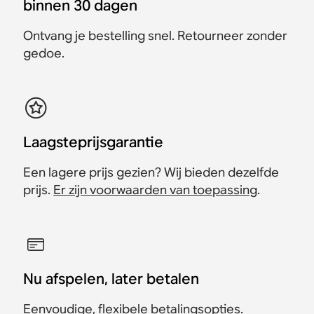
€ 1.887
binnen 30 dagen
€ 678
€ 1.548
€ 2.098
€ 1.468
€ 1.888
€ 643
€ 3.096
€ 2.786
Bespaar € 210
€ 948
€ 898
Bespaar € 80
Bespaar € 210
Bespaar € 35
Bespaar € 310
Ontvang je bestelling snel. Retourneer zonder
Bespaar € 50
gedoe.
Laagsteprijsgarantie
Een lagere prijs gezien? Wij bieden dezelfde
prijs.
Er zijn voorwaarden van toepassing
.
Nu afspelen, later betalen
Eenvoudige, flexibele betalingsopties.