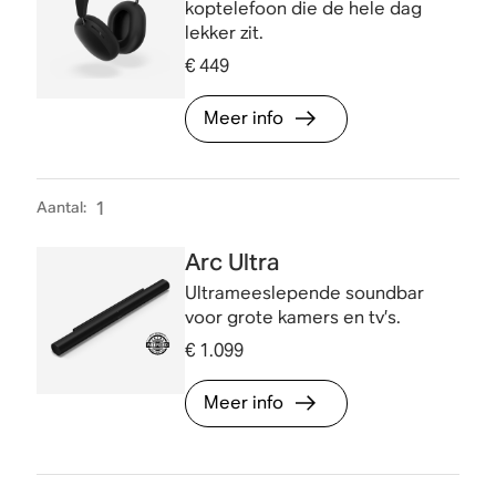
koptelefoon die de hele dag
lekker zit.
€ 449
Meer info
Aantal
:
1
Arc Ultra
Ultrameeslepende soundbar
voor grote kamers en tv’s.
€ 1.099
Meer info