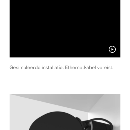
Gesimuleerde installatie. Ethernetkabel vereist.