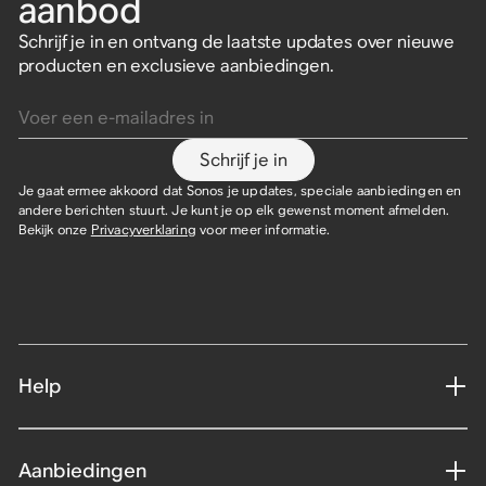
aanbod
Grilles voor Outdoor-
Grilles voor In-Wall-
Vierkante grilles voor In-
Installatie vereist
Verzending 25-8
Verzending 25-8
speakers
speakers
Ceiling-speakers
Schrijf je in en ontvang de laatste updates over nieuwe
Era 100 Pro
Amp Multi rackbeugel
Amp Multi
producten en exclusieve aanbiedingen.
Sonos Architectural door
Sonos Architectural door
Sonos Architectural door
Voer een e-mailadres in
Sonance
Sonance
Sonance
Multi-zone versterker
€ 59
€ 109
voor professionele
€ 59
installaties.
Schrijf je in
Je gaat ermee akkoord dat Sonos je updates, speciale aanbiedingen en
andere berichten stuurt. Je kunt je op elk gewenst moment afmelden.
Bekijk onze
Privacyverklaring
voor meer informatie.
Help
Aanbiedingen