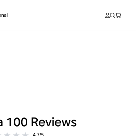
onal
a 100
Reviews
4.7
/
5