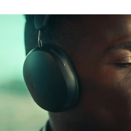
ロスレスオーディオ
アウェアモード
Dolby Atmos
30時間駆動可能のバ
ッテリー
ダイナミックヘッド
急速充電
パーソナルリ
トラッキング
スニング体験
USB-Cおよび3.5 mm
Bluetooth®
の完成形
装着検出
AppleとAndroidに対