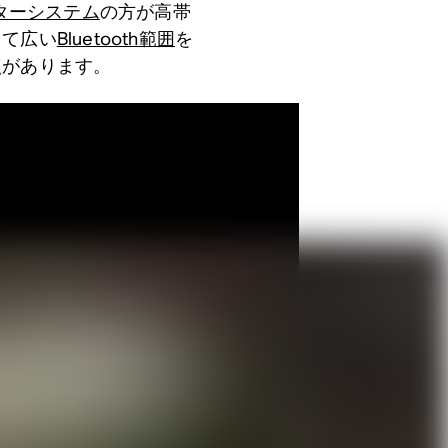
アターシステム
の方が高帯
じて広い
Bluetooth範囲
を
点があります。