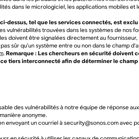
lités dans le micrologiciel, les applications mobiles et
i-dessus, tel que les services connectés, est excl
 les vulnérabilités trouvées dans les systèmes de nos 
elles doivent être signalées directement au fournisseur
es pas sûr qu’un système entre ou non dans le champ d’
om
.
Remarque : Les chercheurs en sécurité doivent co
ice tiers interconnecté afin de déterminer le champ 
ble des vulnérabilités à notre équipe de réponse aux v
 manière anonyme.
 en envoyant un courriel à security@sonos.com avec pou
s en sécurité à utiliser les canaux de communicatio