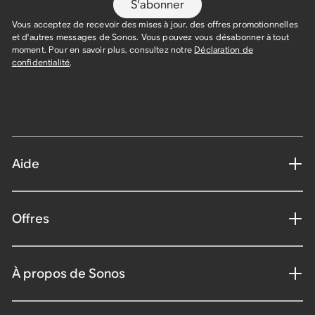
S'abonner
Vous acceptez de recevoir des mises à jour, des offres promotionnelles
et d'autres messages de Sonos. Vous pouvez vous désabonner à tout
moment. Pour en savoir plus, consultez notre
Déclaration de
confidentialité
.
Aide
Offres
À propos de Sonos