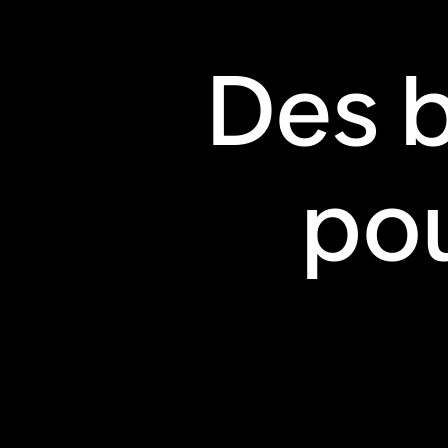
Des 
pou