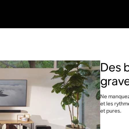
Des b
grav
Ne manquez
et les ryth
et pures.