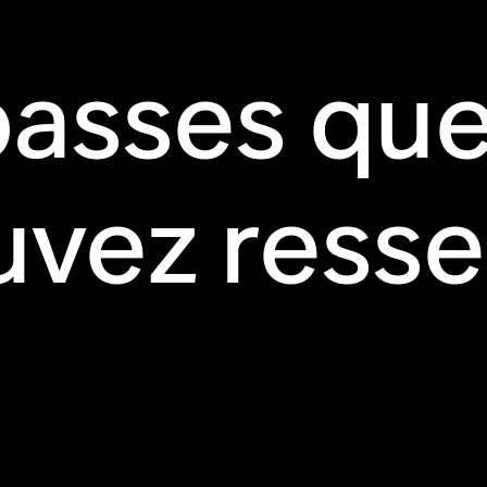
basses que
vez resse