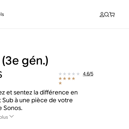
ls
 (3e gén.)
$
4.6
/
5
z et sentez la différence en
t Sub à une pièce de votre
e Sonos.
plus