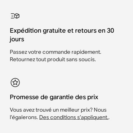
Roam 2
avec Era 100
pièces avec Ray
extérieur avec Move 2
immersif
Move 2 + Roam 2
2x Roam 2
2 Era 100
Ray + Roam 2
Era 100 + Move 2
2 Era 300
878 $
748 $
458 $
578 $
518 $
938 $
1 258 $
433 $
548 $
488 $
808 $
1 193 $
Économisez 130 $
Expédition gratuite et retours en 30
Économisez 25 $
Économisez 30 $
Économisez 30 $
Économisez 130 $
Économisez 65 $
jours
Passez votre commande rapidement.
Retournez tout produit sans soucis.
Promesse de garantie des prix
Vous avez trouvé un meilleur prix? Nous
l’égalerons.
Des conditions s’appliquent.
.