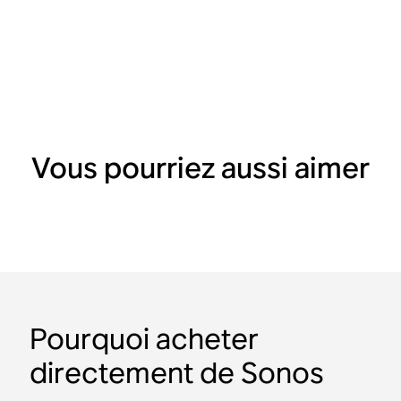
Vous pourriez aussi aimer
Pourquoi acheter
directement de Sonos
Ensemble Aventure avec
Ensemble portatif
Ensemble deux pièces
Ensemble pour deux
Ensemble intérieur-
Ensemble musical