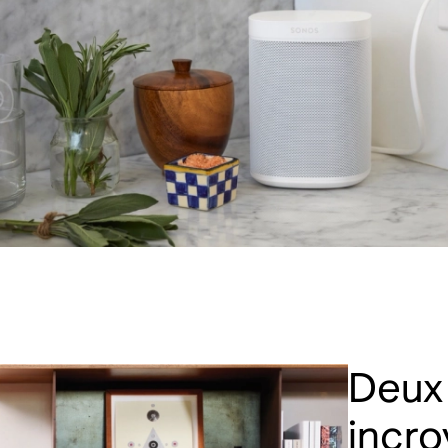
Deux 
incro