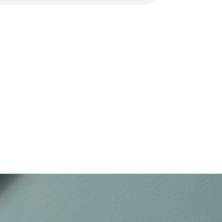
tant à l’humidité
Apple AirPlay 2
andes tactiles
Wi-Fi