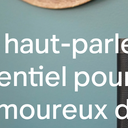
 haut-parl
entiel pour
moureux 