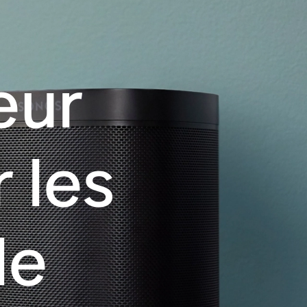
eur
 les
de