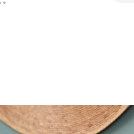
Résis
Comm