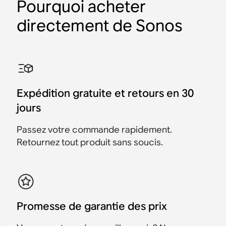
Pourquoi acheter
directement de Sonos
Support mural pour
Support mural pour
Montage mural du Sonos
Crochet mural pour
Support pour Sonos Era
Support pour Sonos Era
Sonos Ray
Sonos Era 100
Era 300
Sonos Move
100
300
Accessoire
Accessoires
Accessoires
Accessoire
Accessoires
Accessoires
49 $
89 $
99 $
39 $
189 $
199 $
Expédition gratuite et retours en 30
jours
Passez votre commande rapidement.
Retournez tout produit sans soucis.
Promesse de garantie des prix