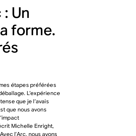
 : Un
la forme.
rés
de mes étapes préférées
 déballage. L’expérience
ntense que je l’avais
’est que nous avons
l’impact
rit Michelle Enright,
 Avec l’Arc, nous avons