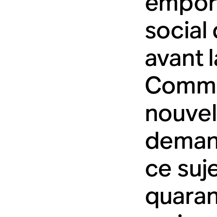
emport
social
avant 
Comme 
nouvel
demand
ce suje
quaran