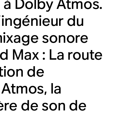
n à Dolby Atmos.
’ingénieur du
mixage sonore
d Max : La route
tion de
 Atmos, la
ère de son de