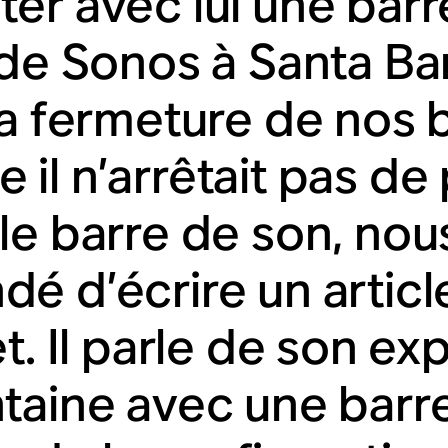
er avec lui une barr
 de Sonos à Santa Ba
la fermeture de nos 
il n’arrêtait pas de 
le barre de son, nous
é d’écrire un articl
t. Il parle de son ex
taine avec une barre