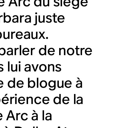
e Arc du siège
rbara juste
bureaux.
parler de notre
 lui avons
e de blogue à
périence de la
 Arc à la