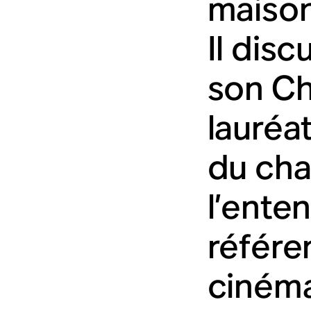
maison
Il dis
son Ch
lauréa
du cha
l’ente
référe
cinéma