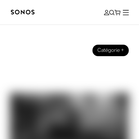
Catégorie
+
ÉVÉNEMENTS
Philip Glass : Ecouter (et Composer)
de la Musique à 80 ans