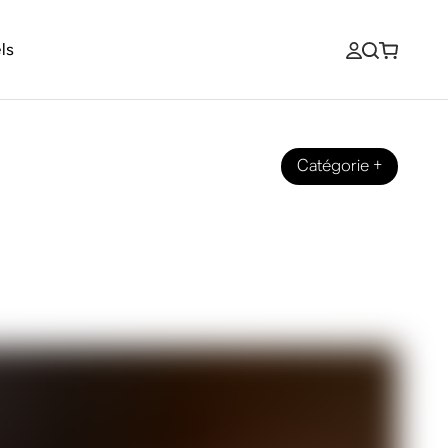
ls
Catégorie
+
urs sans fil et