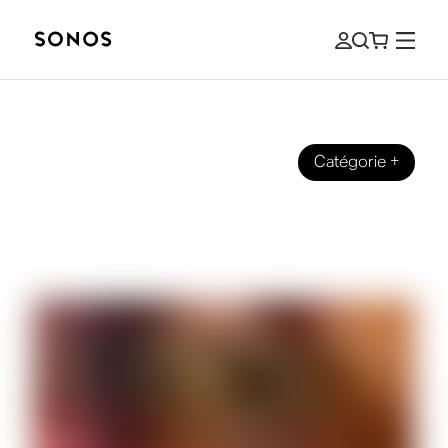
Catégorie
+
HISTOIRES DE SON
Les secrets de la nostalgie ou l’art de
rendre vos Fêtes plus chaleureuses