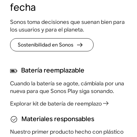
e
Presiona para reproducir, pausar, ajustar el
Acced
fecha
volumen y enviar música por toda tu casa.
confi
contro
Sonos toma decisiones que suenan bien para
los usuarios y para el planeta.
Sostenibilidad en Sonos
Batería reemplazable
Cuando la batería se agote, cámbiala por una
nueva para que Sonos Play siga sonando.
Explorar kit de batería de reemplazo
Materiales responsables
Nuestro primer producto hecho con plástico