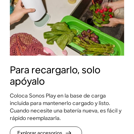
Para recargarlo, solo
apóyalo
Coloca Sonos Play en la base de carga
24 horas de batería
Sonid
incluida para mantenerlo cargado y listo.
Cuando necesite una batería nueva, es fácil y
Disfruta un día completo de reproducción con
Escuc
rápido reemplazarla
.
una sola carga
.
nitide
Explorar accesorios