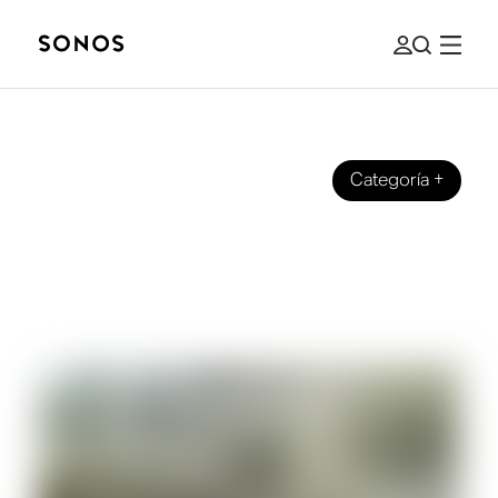
Categoría
+
GUÍAS COMPLETAS
¿Varios altavoces o una barra de
sonido? ¿Cuál es la mejor opción para
ti?