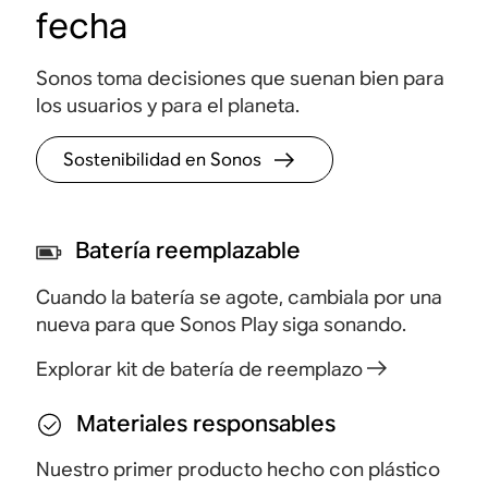
 a
Presioná para reproducir, pausar, ajustar el
Acced
fecha
volumen y enviar música por toda tu casa.
confi
contro
Sonos toma decisiones que suenan bien para
los usuarios y para el planeta.
Sostenibilidad en Sonos
Batería reemplazable
Cuando la batería se agote, cambiala por una
nueva para que Sonos Play siga sonando.
Explorar kit de batería de reemplazo
Materiales responsables
Nuestro primer producto hecho con plástico