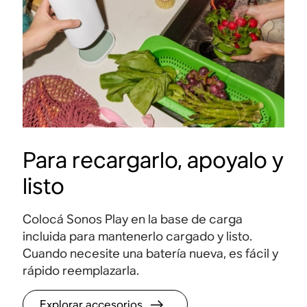
Para recargarlo, apoyalo y
listo
Colocá Sonos Play en la base de carga
24 horas de batería
Sonid
incluida para mantenerlo cargado y listo.
Cuando necesite una batería nueva, es fácil y
Disfrutá un día completo de reproducción con
Escuc
rápido reemplazarla
.
una sola carga
.
nitide
Explorar accesorios